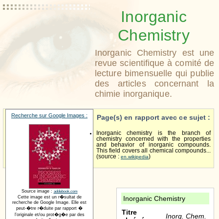
Inorganic
Chemistry
Inorganic Chemistry est une
revue scientifique à comité de
lecture bimensuelle qui publie
des articles concernant la
chimie inorganique.
Recherche sur Google Images :
Page(s) en rapport avec ce sujet :
Inorganic chemistry is the branch of
chemistry concerned with the properties
and behavior of inorganic compounds.
This field covers all chemical compounds...
(source :
)
en.wikipedia
Source image :
addebook.com
Cette image est un r�sultat de
Inorganic Chemistry
recherche de Google Image. Elle est
peut-�tre r�duite par rapport �
Titre
l'originale et/ou prot�g�e par des
Inorg. Chem.