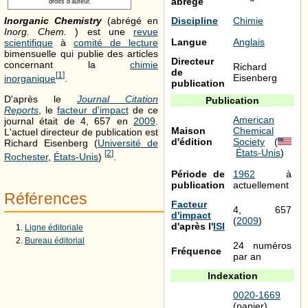
abrégé
droits d'auteur.
Inorganic Chemistry
(abrégé en
Discipline
Chimie
Inorg. Chem.
) est une
revue
Langue
Anglais
scientifique
à
comité de lecture
bimensuelle qui publie des articles
Directeur
concernant la
chimie
Richard
de
[
1
]
Eisenberg
inorganique
.
publication
D'après le
Journal Citation
Publication
Reports
, le
facteur d'impact
de ce
American
journal était de 4, 657 en
2009
.
Maison
Chemical
L'actuel directeur de publication est
d'édition
Society
(
Richard Eisenberg (
Université de
États-Unis
)
[
2
]
Rochester
,
États-Unis
)
.
Période de
1962
à
publication
actuellement
Références
Facteur
4, 657
d'impact
(
2009
)
d'après l'
ISI
Ligne éditoriale
Bureau éditorial
24 numéros
Fréquence
par an
Indexation
0020-1669
(papier)