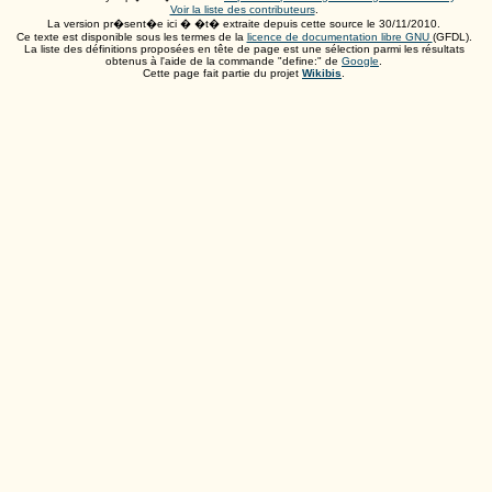
Voir la liste des contributeurs
.
La version pr�sent�e ici � �t� extraite depuis cette source le
30/11/2010
.
Ce texte est disponible sous les termes de la
licence de documentation libre GNU
(GFDL).
La liste des définitions proposées en tête de page est une sélection parmi les résultats
obtenus à l'aide de la commande "define:" de
Google
.
Cette page fait partie du projet
Wikibis
.