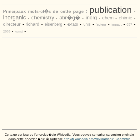
publication
Principaux mots-cl�s de cette page :
-
inorganic
chemistry
abr�g�
inorg
chem
chimie
-
-
-
-
-
-
directeur
-
richard
-
-
-
-
-
-
-
eisenberg
�tats
unis
facteur
impact
657
-
-
2009
journal
Ce texte est issu de l'encyclop�die Wikipedia. Vous pouvez consulter sa version originale
dans cette encyclop�die � l'adresse
http://fr.wikipedia.org/wiki/Inorganic_Chemistry
.