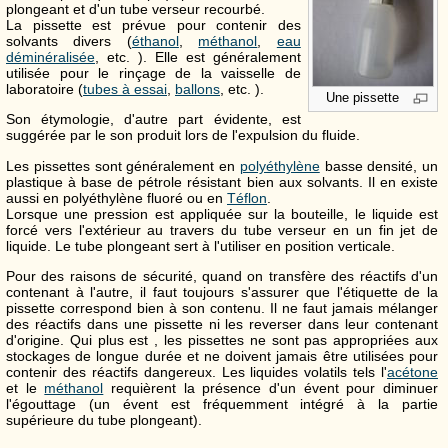
plongeant et d'un tube verseur recourbé.
La pissette est prévue pour contenir des
solvants divers (
éthanol
,
méthanol
,
eau
déminéralisée
, etc. ). Elle est généralement
utilisée pour le rinçage de la vaisselle de
laboratoire (
tubes à essai
,
ballons
, etc. ).
Une pissette
Son étymologie, d'autre part évidente, est
suggérée par le son produit lors de l'expulsion du fluide.
Les pissettes sont généralement en
polyéthylène
basse densité, un
plastique à base de pétrole résistant bien aux solvants. Il en existe
aussi en polyéthylène fluoré ou en
Téflon
.
Lorsque une pression est appliquée sur la bouteille, le liquide est
forcé vers l'extérieur au travers du tube verseur en un fin jet de
liquide. Le tube plongeant sert à l'utiliser en position verticale.
Pour des raisons de sécurité, quand on transfère des réactifs d'un
contenant à l'autre, il faut toujours s'assurer que l'étiquette de la
pissette correspond bien à son contenu. Il ne faut jamais mélanger
des réactifs dans une pissette ni les reverser dans leur contenant
d'origine. Qui plus est , les pissettes ne sont pas appropriées aux
stockages de longue durée et ne doivent jamais être utilisées pour
contenir des réactifs dangereux. Les liquides volatils tels l'
acétone
et le
méthanol
requièrent la présence d'un évent pour diminuer
l'égouttage (un évent est fréquemment intégré à la partie
supérieure du tube plongeant).