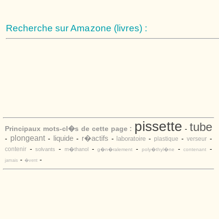
Recherche sur Amazone (livres) :
pissette
tube
Principaux mots-cl�s de cette page :
-
plongeant
liquide
r�actifs
-
-
-
-
-
-
-
laboratoire
plastique
verseur
-
-
-
-
-
-
contenir
solvants
m�thanol
g�n�ralement
poly�thyl�ne
contenant
-
-
jamais
�vent