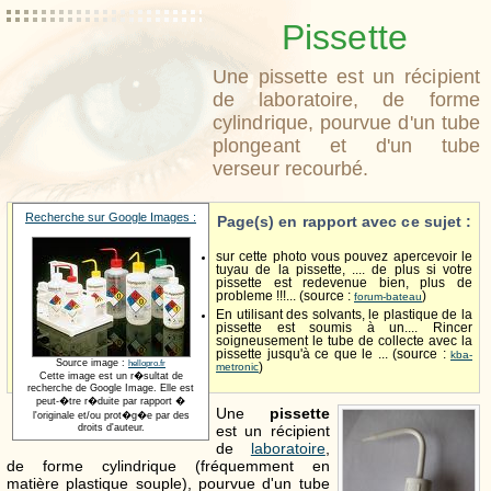
Pissette
Une pissette est un récipient
de laboratoire, de forme
cylindrique, pourvue d'un tube
plongeant et d'un tube
verseur recourbé.
Recherche sur Google Images :
Page(s) en rapport avec ce sujet :
sur cette photo vous pouvez apercevoir le
tuyau de la pissette, .... de plus si votre
pissette est redevenue bien, plus de
probleme !!!... (source :
)
forum-bateau
En utilisant des solvants, le plastique de la
pissette est soumis à un.... Rincer
soigneusement le tube de collecte avec la
pissette jusqu'à ce que le ... (source :
kba-
Source image :
hellopro.fr
metronic
)
Cette image est un r�sultat de
recherche de Google Image. Elle est
peut-�tre r�duite par rapport �
Une
pissette
l'originale et/ou prot�g�e par des
est un récipient
droits d'auteur.
de
laboratoire
,
de forme cylindrique (fréquemment en
matière plastique souple), pourvue d'un tube