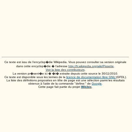
Ce texte est issu de l'encyclop�die Wikipedia. Vous pouvez consulter sa version originale
dans cette encyclop�die � l'adresse
http://fr.wikipedia.org/wiki/Pissette
.
Voir la liste des contributeurs
.
La version pr�sent�e ici � �t� extraite depuis cette source le
30/11/2010
.
Ce texte est disponible sous les termes de la
licence de documentation libre GNU
(GFDL).
La liste des définitions proposées en tête de page est une sélection parmi les résultats
obtenus à l'aide de la commande "define:" de
Google
.
Cette page fait partie du projet
Wikibis
.