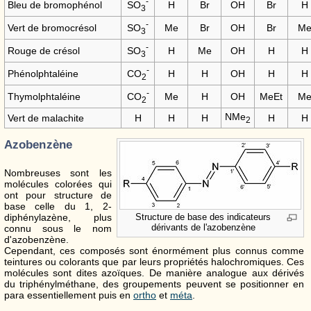
-
SO
Bleu de bromophénol
H
Br
OH
Br
H
3
-
SO
Vert de bromocrésol
Me
Br
OH
Br
M
3
-
SO
Rouge de crésol
H
Me
OH
H
H
3
-
CO
Phénolphtaléine
H
H
OH
H
H
2
-
CO
Thymolphtaléine
Me
H
OH
MeEt
M
2
NMe
Vert de malachite
H
H
H
H
H
2
Azobenzène
Nombreuses sont les
molécules colorées qui
ont pour structure de
base celle du 1, 2-
diphénylazène, plus
Structure de base des indicateurs
dérivants de l'azobenzène
connu sous le nom
d'azobenzène.
Cependant, ces composés sont énormément plus connus comme
teintures ou colorants que par leurs propriétés halochromiques. Ces
molécules sont dites azoïques. De manière analogue aux dérivés
du triphénylméthane, des groupements peuvent se positionner en
para essentiellement puis en
ortho
et
méta
.