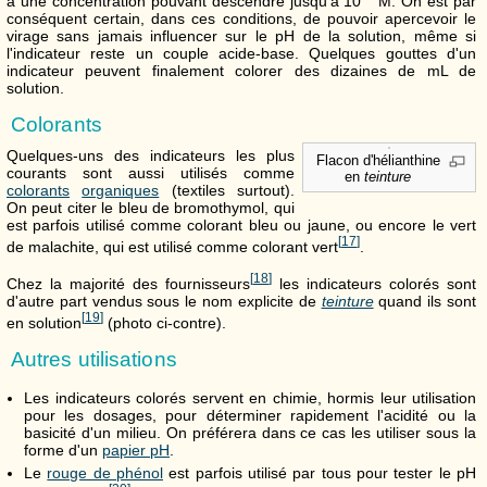
à une concentration pouvant descendre jusqu'à 10
M. On est par
conséquent certain, dans ces conditions, de pouvoir apercevoir le
virage sans jamais influencer sur le pH de la solution, même si
l'indicateur reste un couple acide-base. Quelques gouttes d'un
indicateur peuvent finalement colorer des dizaines de mL de
solution.
Colorants
Quelques-uns des indicateurs les plus
Flacon d'hélianthine
courants sont aussi utilisés comme
en
teinture
colorants
organiques
(textiles surtout).
On peut citer le bleu de bromothymol, qui
est parfois utilisé comme colorant bleu ou jaune, ou encore le vert
[
17
]
de malachite, qui est utilisé comme colorant vert
.
[
18
]
Chez la majorité des fournisseurs
les indicateurs colorés sont
d'autre part vendus sous le nom explicite de
teinture
quand ils sont
[
19
]
en solution
(photo ci-contre).
Autres utilisations
Les indicateurs colorés servent en chimie, hormis leur utilisation
pour les dosages, pour déterminer rapidement l'acidité ou la
basicité d'un milieu. On préférera dans ce cas les utiliser sous la
forme d'un
papier pH
.
Le
rouge de phénol
est parfois utilisé par tous pour tester le pH