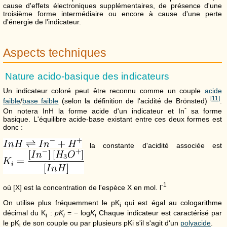
cause d'effets électroniques supplémentaires, de présence d'une
troisième forme intermédiaire ou encore à cause d'une perte
d'énergie de l'indicateur.
Aspects techniques
Nature acido-basique des indicateurs
Un indicateur coloré peut être reconnu comme un couple
acide
[
11
]
faible
/
base faible
(selon la définition de l'acidité de Brönsted)
.
-
On notera InH la forme acide d'un indicateur et In
sa forme
basique. L'équilibre acide-base existant entre ces deux formes est
donc :
la constante d'acidité associée est
-1
où [X] est la concentration de l'espèce X en mol. l
On utilise plus fréquemment le pK
qui est égal au cologarithme
i
décimal du K
:
p
K
= − log
K
Chaque indicateur est caractérisé par
i
i
i
le pK
de son couple ou par plusieurs pKi s'il s'agit d'un
polyacide
.
i