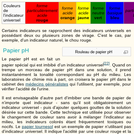
Couleurs
forme
forme
forme
forme
forme
de
particulièrement
part
acide
acide
neutre
basique
l'indicateur
acide
orange
jaune
vert
bleu
universel
rouge
Certains indicateurs se rapprochent des indicateurs universels en
possédant deux ou plusieurs zones de virage. C'est le cas, par
exemple, d'un indicateur naturel, le chou rouge.
Papier pH
Rouleau de papier pH
Le papier pH est en fait un
[
22
]
papier spécial qui est imbibé d'un indicateur universel
. Quand on
trempe un morceau de papier pH dans une solution, il prend
instantanément la tonalité correspondant au pH du milieu. Les
laboratoires de chimie mis à part, on croisera le papier pH dans le
cabinet des
médecins généralistes
qui l'utilisent, par exemple, pour
vérifier l'acidité de l'urine.
Il est envisageable d'autre part d'imbiber une bande de papier de
n'importe quel indicateur - sans qu'il soit obligatoirement un
indicateur universel - puis d'ajouter quelques gouttes de la solution
désirée sur cette bande. Cette technique est utilisée pour observer
le changement de couleur sans avoir à mélanger l'indicateur au
milieu, les indicateurs colorés étant fréquemment toxiques ou
nocifs. Le
papier tournesol
est un exemple de papier n'utilisant pas
d'indicateur universel. Il indique l'acidité par une couleur rouge et la