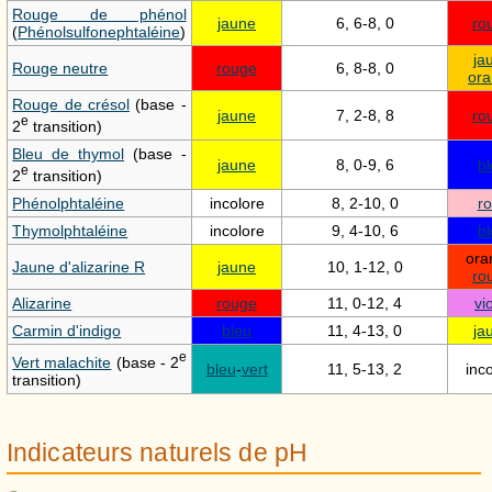
Rouge de phénol
jaune
6, 6-8, 0
ro
(
Phénolsulfonephtaléine
)
ja
Rouge neutre
rouge
6, 8-8, 0
or
Rouge de crésol
(base -
jaune
7, 2-8, 8
ro
e
2
transition)
Bleu de thymol
(base -
jaune
8, 0-9, 6
b
e
2
transition)
Phénolphtaléine
incolore
8, 2-10, 0
r
Thymolphtaléine
incolore
9, 4-10, 6
b
ora
Jaune d'alizarine R
jaune
10, 1-12, 0
ro
Alizarine
rouge
11, 0-12, 4
vi
Carmin d'indigo
bleu
11, 4-13, 0
ja
e
Vert malachite
(base - 2
bleu
-
vert
11, 5-13, 2
inc
transition)
Indicateurs naturels de pH