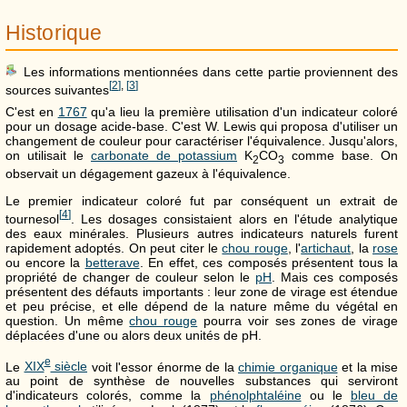
Historique
Les informations mentionnées dans cette partie proviennent des
[
2
]
,
[
3
]
sources suivantes
C'est en
1767
qu'a lieu la première utilisation d'un indicateur coloré
pour un dosage acide-base. C'est W. Lewis qui proposa d'utiliser un
changement de couleur pour caractériser l'équivalence. Jusqu'alors,
on utilisait le
carbonate de potassium
K
CO
comme base. On
2
3
observait un dégagement gazeux à l'équivalence.
Le premier indicateur coloré fut par conséquent un extrait de
[
4
]
tournesol
. Les dosages consistaient alors en l'étude analytique
des eaux minérales. Plusieurs autres indicateurs naturels furent
rapidement adoptés. On peut citer le
chou rouge
, l'
artichaut
, la
rose
ou encore la
betterave
. En effet, ces composés présentent tous la
propriété de changer de couleur selon le
pH
. Mais ces composés
présentent des défauts importants : leur zone de virage est étendue
et peu précise, et elle dépend de la nature même du végétal en
question. Un même
chou rouge
pourra voir ses zones de virage
déplacées d'une ou alors deux unités de pH.
e
Le
XIX
siècle
voit l'essor énorme de la
chimie organique
et la mise
au point de synthèse de nouvelles substances qui serviront
d'indicateurs colorés, comme la
phénolphtaléine
ou le
bleu de