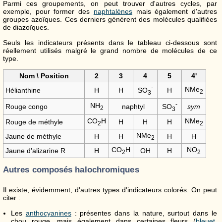
Parmi ces groupements, on peut trouver d'autres cycles, par
exemple, pour former des
naphtalènes
mais également d'autres
groupes azoïques. Ces derniers génèrent des molécules qualifiées
de diazoïques.
Seuls les indicateurs présents dans le tableau ci-dessous sont
réellement utilisés malgré le grand nombre de molécules de ce
type.
Nom \ Position
2
3
4
5
4'
-
NMe
SO
Hélianthine
H
H
H
2
3
-
NH
SO
Rouge congo
naphtyl
sym
2
3
CO
H
NMe
Rouge de méthyle
H
H
H
2
2
NMe
Jaune de méthyle
H
H
H
H
2
CO
H
NO
Jaune d'alizarine R
H
OH
H
2
2
Autres composés halochromiques
Il existe, évidemment, d'autres types d'indicateurs colorés. On peut
citer :
Les
anthocyanines
: présentes dans la nature, surtout dans le
chou rouge, mais également dans certaines fleurs (
bleuet
,