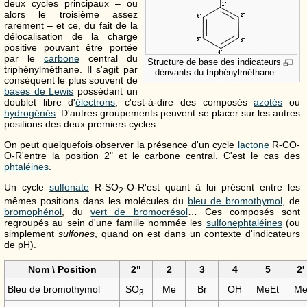
deux cycles principaux – ou
alors le troisième assez
rarement – et ce, du fait de la
délocalisation de la charge
positive pouvant être portée
par le
carbone
central du
Structure de base des indicateurs
triphénylméthane. Il s'agit par
dérivants du triphénylméthane
conséquent le plus souvent de
bases de Lewis
possédant un
doublet libre d'
électrons
, c'est-à-dire des composés
azotés
ou
hydrogénés
. D'autres groupements peuvent se placer sur les autres
positions des deux premiers cycles.
On peut quelquefois observer la présence d'un cycle
lactone
R-CO-
O-R'entre la position 2" et le carbone central. C'est le cas des
phtaléines
.
Un cycle
sulfonate
R-SO
-O-R'est quant à lui présent entre les
2
mêmes positions dans les molécules du
bleu de bromothymol
, de
bromophénol
, du
vert de bromocrésol
… Ces composés sont
regroupés au sein d'une famille nommée les
sulfonephtaléines
(ou
simplement
sulfones
, quand on est dans un contexte d'indicateurs
de pH).
Nom \ Position
2"
2
3
4
5
2'
-
SO
Bleu de bromothymol
Me
Br
OH
MeEt
M
3