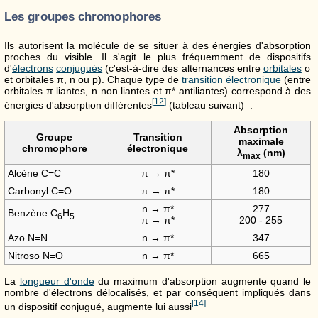
Les groupes chromophores
Ils autorisent la molécule de se situer à des énergies d'absorption
proches du visible. Il s'agit le plus fréquemment de dispositifs
d'
électrons
conjugués
(c'est-à-dire des alternances entre
orbitales
σ
et orbitales π, n ou p). Chaque type de
transition électronique
(entre
orbitales π liantes, n non liantes et π* antiliantes) correspond à des
[
12
]
énergies d'absorption différentes
(tableau suivant) :
Absorption
Groupe
Transition
maximale
chromophore
électronique
λ
(nm)
max
Alcène C=C
π → π*
180
Carbonyl C=O
π → π*
180
n → π*
277
Benzène C
H
6
5
π → π*
200 - 255
Azo N=N
n → π*
347
Nitroso N=O
n → π*
665
La
longueur d'onde
du maximum d'absorption augmente quand le
nombre d'électrons délocalisés, et par conséquent impliqués dans
[
14
]
un dispositif conjugué, augmente lui aussi