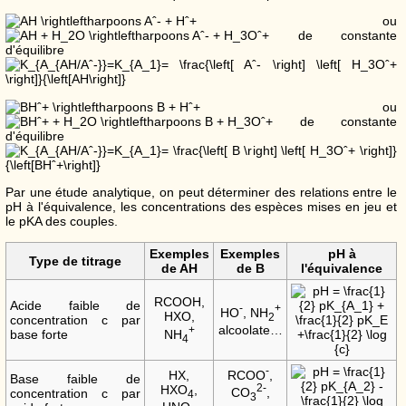
ou
de constante
d'équilibre
ou
de constante
d'équilibre
Par une étude analytique, on peut déterminer des relations entre le
pH à l'équivalence, les concentrations des espèces mises en jeu et
le pKA des couples.
Exemples
Exemples
pH à
Type de titrage
de AH
de B
l'équivalence
RCOOH,
Acide faible de
-
+
HO
, NH
HXO,
2
concentration c par
alcoolate…
+
NH
base forte
4
-
RCOO
,
HX,
Base faible de
2-
HXO
,
CO
,
concentration c par
4
3