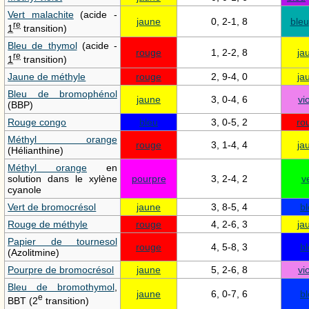
Vert malachite
(acide -
jaune
0, 2-1, 8
bleu
re
1
transition)
Bleu de thymol
(acide -
rouge
1, 2-2, 8
ja
re
1
transition)
Jaune de méthyle
rouge
2, 9-4, 0
ja
Bleu de bromophénol
jaune
3, 0-4, 6
vi
(BBP)
Rouge congo
bleu
3, 0-5, 2
ro
Méthyl orange
rouge
3, 1-4, 4
ja
(Hélianthine)
Méthyl orange
en
solution dans le xylène
pourpre
3, 2-4, 2
v
cyanole
Vert de bromocrésol
jaune
3, 8-5, 4
b
Rouge de méthyle
rouge
4, 2-6, 3
ja
Papier de tournesol
rouge
4, 5-8, 3
b
(Azolitmine)
Pourpre de bromocrésol
jaune
5, 2-6, 8
vi
Bleu de bromothymol
,
jaune
6, 0-7, 6
b
e
BBT (2
transition)