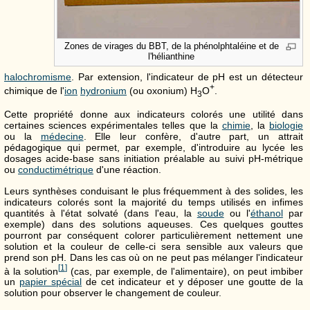
Zones de virages du BBT, de la phénolphtaléine et de
l'hélianthine
halochromisme
. Par extension, l'indicateur de pH est un détecteur
+
chimique de l'
ion
hydronium
(ou oxonium) H
O
.
3
Cette propriété donne aux indicateurs colorés une utilité dans
certaines sciences expérimentales telles que la
chimie
, la
biologie
ou la
médecine
. Elle leur confère, d'autre part, un attrait
pédagogique qui permet, par exemple, d'introduire au lycée les
dosages acide-base sans initiation préalable au suivi pH-métrique
ou
conductimétrique
d'une réaction.
Leurs synthèses conduisant le plus fréquemment à des solides, les
indicateurs colorés sont la majorité du temps utilisés en infimes
quantités à l'état solvaté (dans l'eau, la
soude
ou l'
éthanol
par
exemple) dans des solutions aqueuses. Ces quelques gouttes
pourront par conséquent colorer particulièrement nettement une
solution et la couleur de celle-ci sera sensible aux valeurs que
prend son pH. Dans les cas où on ne peut pas mélanger l'indicateur
[
1
]
à la solution
(cas, par exemple, de l'alimentaire), on peut imbiber
un
papier spécial
de cet indicateur et y déposer une goutte de la
solution pour observer le changement de couleur.