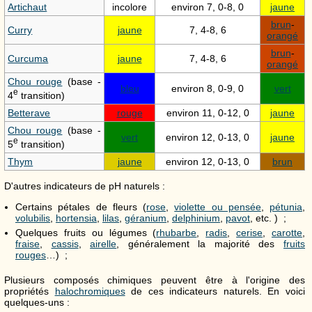
Artichaut
incolore
environ 7, 0-8, 0
jaune
brun
-
Curry
jaune
7, 4-8, 6
orangé
brun
-
Curcuma
jaune
7, 4-8, 6
orangé
Chou rouge
(base -
bleu
environ 8, 0-9, 0
vert
e
4
transition)
Betterave
rouge
environ 11, 0-12, 0
jaune
Chou rouge
(base -
vert
environ 12, 0-13, 0
jaune
e
5
transition)
Thym
jaune
environ 12, 0-13, 0
brun
D'autres indicateurs de pH naturels :
Certains pétales de fleurs (
rose
,
violette ou pensée
,
pétunia
,
volubilis
,
hortensia
,
lilas
,
géranium
,
delphinium
,
pavot
, etc. ) ;
Quelques fruits ou légumes (
rhubarbe
,
radis
,
cerise
,
carotte
,
fraise
,
cassis
,
airelle
, généralement la majorité des
fruits
rouges
…) ;
Plusieurs composés chimiques peuvent être à l'origine des
propriétés
halochromiques
de ces indicateurs naturels. En voici
quelques-uns :