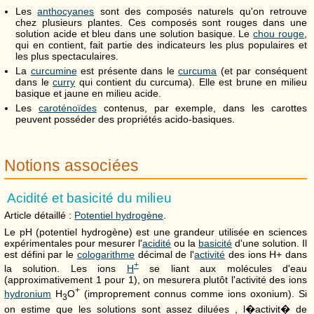
Les
anthocyanes
sont des composés naturels qu'on retrouve
chez plusieurs plantes. Ces composés sont rouges dans une
solution acide et bleu dans une solution basique. Le
chou rouge
,
qui en contient, fait partie des indicateurs les plus populaires et
les plus spectaculaires.
La
curcumine
est présente dans le
curcuma
(et par conséquent
dans le
curry
qui contient du curcuma). Elle est brune en milieu
basique et jaune en milieu acide.
Les
caroténoïdes
contenus, par exemple, dans les carottes
peuvent posséder des propriétés acido-basiques.
Notions associées
Acidité et basicité du milieu
Article détaillé :
Potentiel hydrogène
.
Le pH (potentiel hydrogène) est une grandeur utilisée en sciences
expérimentales pour mesurer l'
acidité
ou la
basicité
d'une solution. Il
est défini par le
cologarithme
décimal de l'
activité
des ions H+ dans
+
la solution. Les ions
H
se liant aux molécules d'eau
(approximativement 1 pour 1), on mesurera plutôt l'activité des ions
+
hydronium
H
O
(improprement connus comme ions oxonium). Si
3
on estime que les solutions sont assez diluées , l�activit� de