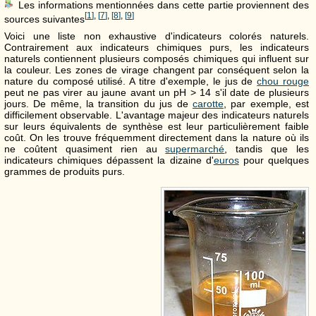
Les informations mentionnées dans cette partie proviennent des
[
1
]
,
[
7
]
,
[
8
]
,
[
9
]
sources suivantes
Voici une liste non exhaustive d'indicateurs colorés naturels.
Contrairement aux indicateurs chimiques purs, les indicateurs
naturels contiennent plusieurs composés chimiques qui influent sur
la couleur. Les zones de virage changent par conséquent selon la
nature du composé utilisé. A titre d'exemple, le jus de
chou rouge
peut ne pas virer au jaune avant un pH > 14 s'il date de plusieurs
jours. De même, la transition du jus de
carotte
, par exemple, est
difficilement observable. L'avantage majeur des indicateurs naturels
sur leurs équivalents de synthèse est leur particulièrement faible
coût. On les trouve fréquemment directement dans la nature où ils
ne coûtent quasiment rien au
supermarché
, tandis que les
indicateurs chimiques dépassent la dizaine d'
euros
pour quelques
grammes de produits purs.