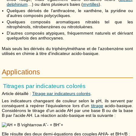
delphinium
…) ou dans plusieurs baies (
myrtilles
).
Quelques dérivés de l'anthracène, le xanthène, la pyridine ou
d'autres composés polycycliques.
Quelques composés aromatiques nitratés tel que les
nitrophénols, nitrobenzènes ou nitrotoluènes.
D'autres composés atypiques, fréquemment naturels et dérivant
quelquefois des anthocyanes.
Mais seuls les dérivés du triphénylméthane et de l'azobenzène sont
utilisés en chimie à titre d'indicateur acido-basique.
Applications
Titrages par indicateurs colorés
Article détaillé :
Titrage par indicateurs colorés
.
Les indicateurs changeant de couleur selon le pH, ils servent par
conséquent à repérer l'équivalence lors d'un
titrage
acido-basique.
Considérons le titrage d'un acide AH par une base B ou de la base
B par l'acide AH. La réaction acido-basique est la suivante :
Elle résulte des deux demi-équations des couples AH/A- et BH+/B :