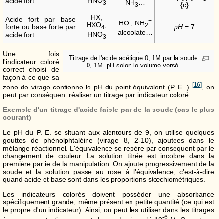
HNO
acide fort
NH
…
3
3
HX,
Acide fort par base
-
+
HO
, NH
HXO
,
2
forte ou base forte par
p
H
= 7
4
alcoolate…
HNO
acide fort
3
Une fois
Titrage de l'acide acétique 0, 1M par la soude
l'indicateur coloré
0, 1M. pH selon le volume versé.
correct choisi de
façon à ce que sa
[
16
]
zone de virage contienne le pH du point équivalent (P. E. )
, on
peut par conséquent réaliser un titrage par indicateur coloré.
Exemple d'un titrage d'acide faible par de la soude (cas le plus
courant)
Le pH du P. E. se situant aux alentours de 9, on utilise quelques
gouttes de phénolphtaléine (virage 8, 2-10), ajoutées dans le
mélange réactionnel. L'équivalence se repère par conséquent par le
changement de couleur. La solution titrée est incolore dans la
première partie de la manipulation. On ajoute progressivement de la
soude et la solution passe au rose à l'équivalence, c'est-à-dire
quand acide et base sont dans les proportions stœchiométriques.
Les indicateurs colorés doivent posséder une absorbance
spécifiquement grande, même présent en petite quantité (ce qui est
le propre d'un indicateur). Ainsi, on peut les utiliser dans les titrages
-6