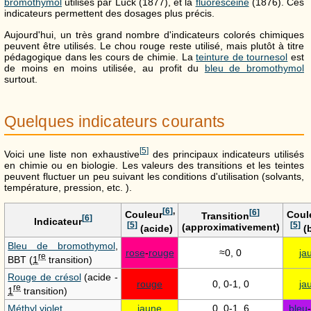
bromothymol
utilisés par Luck (1877), et la
fluorescéine
(1876). Ces
indicateurs permettent des dosages plus précis.
Aujourd'hui, un très grand nombre d'indicateurs colorés chimiques
peuvent être utilisés. Le chou rouge reste utilisé, mais plutôt à titre
pédagogique dans les cours de chimie. La
teinture de tournesol
est
de moins en moins utilisée, au profit du
bleu de bromothymol
surtout.
Quelques indicateurs courants
[
5
]
Voici une liste non exhaustive
des principaux indicateurs utilisés
en chimie ou en biologie. Les valeurs des transitions et les teintes
peuvent fluctuer un peu suivant les conditions d'utilisation (solvants,
température, pression, etc. ).
[
6
]
,
[
6
]
Couleur
Coul
Transition
[
6
]
Indicateur
[
5
]
[
5
]
(approximativement)
(acide)
(
Bleu de bromothymol
,
rose
-
rouge
≈0, 0
ja
re
BBT (
1
transition)
Rouge de crésol
(acide -
rouge
0, 0-1, 0
ja
re
1
transition)
Méthyl violet
jaune
0, 0-1, 6
bleu
-