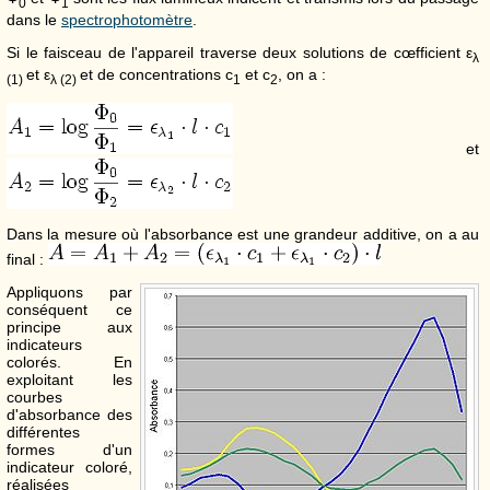
0
1
dans le
spectrophotomètre
.
Si le faisceau de l'appareil traverse deux solutions de cœfficient ε
λ
et ε
et de concentrations c
et c
, on a :
(1)
λ (2)
1
2
et
Dans la mesure où l'absorbance est une grandeur additive, on a au
final :
Appliquons par
conséquent ce
principe aux
indicateurs
colorés. En
exploitant les
courbes
d'absorbance des
différentes
formes d'un
indicateur coloré,
réalisées