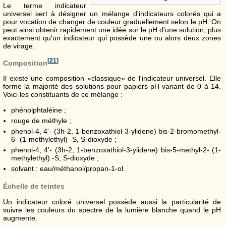
Le terme indicateur
universel sert à désigner un mélange d'indicateurs colorés qui a
pour vocation de changer de couleur graduellement selon le pH. On
peut ainsi obtenir rapidement une idée sur le pH d'une solution, plus
exactement qu'un indicateur qui possède une ou alors deux zones
de virage.
[
21
]
Composition
Il existe une composition «classique» de l'indicateur universel. Elle
forme la majorité des solutions pour papiers pH variant de 0 à 14.
Voici les constituants de ce mélange :
phénolphtaléine ;
rouge de méthyle ;
phenol-4, 4'- (3h-2, 1-benzoxathiol-3-ylidene) bis-2-bromomethyl-
6- (1-methylethyl) -S, S-dioxyde ;
phenol-4, 4'- (3h-2, 1-benzoxathiol-3-ylidene) bis-5-methyl-2- (1-
methylethyl) -S, S-dioxyde ;
solvant : eau/méthanol/propan-1-ol.
Échelle de teintes
Un indicateur coloré universel possède aussi la particularité de
suivre les couleurs du spectre de la lumière blanche quand le pH
augmente.