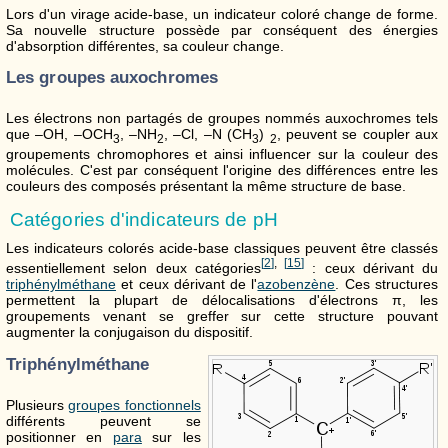
Lors d'un virage acide-base, un indicateur coloré change de forme.
Sa nouvelle structure possède par conséquent des énergies
d'absorption différentes, sa couleur change.
Les groupes auxochromes
Les électrons non partagés de groupes nommés auxochromes tels
que –OH, –OCH
, –NH
, –Cl, –N (CH
)
, peuvent se coupler aux
3
2
3
2
groupements chromophores et ainsi influencer sur la couleur des
molécules. C'est par conséquent l'origine des différences entre les
couleurs des composés présentant la même structure de base.
Catégories d'indicateurs de pH
Les indicateurs colorés acide-base classiques peuvent être classés
[
2
]
,
[
15
]
essentiellement selon deux catégories
: ceux dérivant du
triphénylméthane
et ceux dérivant de l'
azobenzène
. Ces structures
permettent la plupart de délocalisations d'électrons π, les
groupements venant se greffer sur cette structure pouvant
augmenter la conjugaison du dispositif.
Triphénylméthane
Plusieurs
groupes fonctionnels
différents peuvent se
positionner en
para
sur les