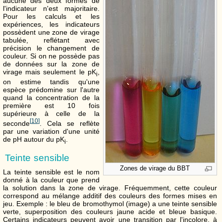
aucune des deux formes de
l'indicateur n'est majoritaire.
Pour les calculs et les
expériences, les indicateurs
possèdent une zone de virage
tabulée, reflétant avec
précision le changement de
couleur. Si on ne possède pas
de données sur la zone de
virage mais seulement le pK
,
i
on estime tandis qu'une
espèce prédomine sur l'autre
quand la concentration de la
première est 10 fois
supérieure à celle de la
[
10
]
seconde
. Cela se reflète
par une variation d'une unité
de pH autour du pK
.
i
Teinte sensible
Zones de virage du BBT
La teinte sensible est le nom
donné à la couleur que prend
la solution dans la zone de virage. Fréquemment, cette couleur
correspond au mélange additif des couleurs des formes mises en
jeu. Exemple : le bleu de bromothymol (image) a une teinte sensible
verte, superposition des couleurs jaune acide et bleue basique.
Certains indicateurs peuvent avoir une transition par l'incolore, à