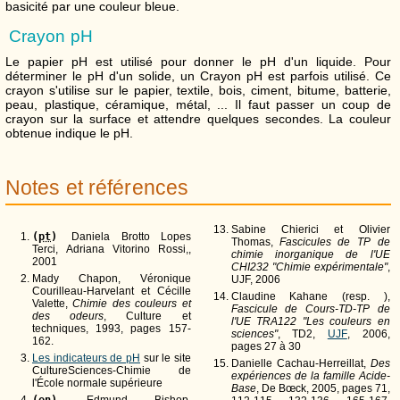
basicité par une couleur bleue.
Crayon pH
Le papier pH est utilisé pour donner le pH d'un liquide. Pour
déterminer le pH d'un solide, un Crayon pH est parfois utilisé. Ce
crayon s'utilise sur le papier, textile, bois, ciment, bitume, batterie,
peau, plastique, céramique, métal, ... Il faut passer un coup de
crayon sur la surface et attendre quelques secondes. La couleur
obtenue indique le pH.
Notes et références
Sabine Chierici et Olivier
(
pt
)
Daniela Brotto Lopes
Thomas,
Fascicules de TP de
Terci, Adriana Vitorino Rossi,,
chimie inorganique de l'UE
2001
CHI232 "Chimie expérimentale"
,
Mady Chapon, Véronique
UJF, 2006
Courilleau-Harvelant et Cécille
Claudine Kahane (resp. ),
Valette,
Chimie des couleurs et
Fascicule de Cours-TD-TP de
des odeurs
, Culture et
l'UE TRA122 "Les couleurs en
techniques, 1993, pages 157-
sciences"
, TD2,
UJF
, 2006,
162.
pages 27 à 30
Les indicateurs de pH
sur le site
Danielle Cachau-Herreillat,
Des
CultureSciences-Chimie de
expériences de la famille Acide-
l'École normale supérieure
Base
, De Bœck, 2005, pages 71,
(
en
)
Edmund Bishop,