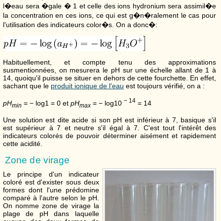
l�eau sera �gale � 1 et celle des ions hydronium sera assimil�e
la concentration en ces ions, ce qui est g�n�ralement le cas pour
l'utilisation des indicateurs color�s. On a donc�:
Habituellement, et compte tenu des approximations
susmentionnées, on mesurera le pH sur une échelle allant de 1 à
14, quoiqu'il puisse se situer en dehors de cette fourchette. En effet,
sachant que le
produit ionique de l'eau
est toujours vérifié, on a :
− 14
p
H
= − log1 = 0
et
p
H
= − log10
= 14
m
i
n
m
a
x
Une solution est dite acide si son pH est inférieur à 7, basique s'il
est supérieur à 7 et neutre s'il égal à 7. C'est tout l'intérêt des
indicateurs colorés de pouvoir déterminer aisément et rapidement
cette acidité.
Zone de virage
Le principe d'un indicateur
coloré est d'exister sous deux
formes dont l'une prédomine
comparé à l'autre selon le pH.
On nomme zone de virage la
plage de pH dans laquelle