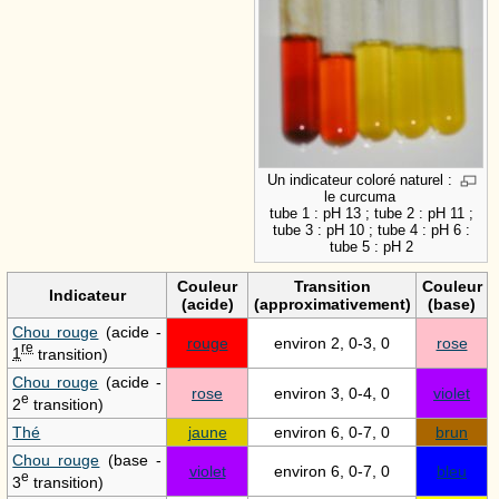
Un indicateur coloré naturel :
le curcuma
tube 1 : pH 13 ; tube 2 : pH 11 ;
tube 3 : pH 10 ; tube 4 : pH 6 :
tube 5 : pH 2
Couleur
Transition
Couleur
Indicateur
(acide)
(approximativement)
(base)
Chou rouge
(acide -
rouge
environ 2, 0-3, 0
rose
re
1
transition)
Chou rouge
(acide -
rose
environ 3, 0-4, 0
violet
e
2
transition)
Thé
jaune
environ 6, 0-7, 0
brun
Chou rouge
(base -
violet
environ 6, 0-7, 0
bleu
e
3
transition)