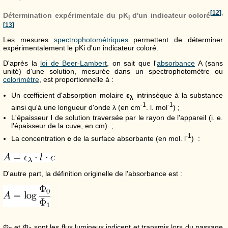
[
12
]
,
Détermination expérimentale du pK
d'un indicateur coloré
i
[
13
]
Les mesures
spectrophotométriques
permettent de déterminer
expérimentalement le pKi d'un indicateur coloré.
D'après la
loi de Beer-Lambert
, on sait que l'
absorbance
A (sans
unité) d'une solution, mesurée dans un spectrophotomètre ou
colorimètre
, est proportionnelle à :
Un cœfficient d'absorption molaire
ε
intrinsèque à la substance
λ
-1
-1
ainsi qu'à une longueur d'onde λ (en cm
. l. mol
) ;
L'épaisseur
l
de solution traversée par le rayon de l'appareil (i. e.
l'épaisseur de la cuve, en cm) ;
-1
La concentration
c
de la surface absorbante (en mol. l
) :
D'autre part, la définition originelle de l'absorbance est :
Φ
et Φ
sont les flux lumineux indicent et transmis lors du passage