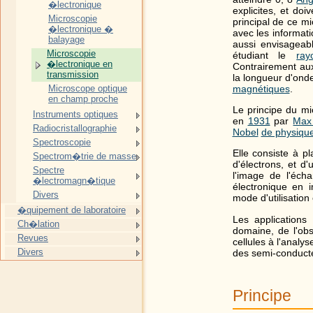
�lectronique
explicites, et doi
Microscopie
principal de ce m
�lectronique �
avec les informatio
balayage
aussi envisageabl
Microscopie
étudiant le
ra
�lectronique en
Contrairement a
transmission
la longueur d'ond
magnétiques
.
Microscope optique
en champ proche
Le principe du mi
Instruments optiques
en
1931
par
Max 
Radiocristallographie
Nobel
de physiqu
Spectroscopie
Elle consiste à p
Spectrom�trie de masse
d'électrons, et d'u
Spectre
l'image de l'écha
�lectromagn�tique
électronique en i
Divers
mode d'utilisation 
�quipement de laboratoire
Les applications
Ch�lation
domaine, de l'obs
Revues
cellules à l'analys
Divers
des semi-conduct
Principe