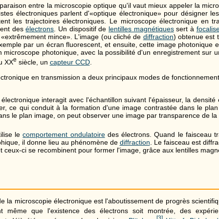
raison entre la microscopie optique qu'il vaut mieux appeler la micr
istes électroniques parlent d'«optique électronique» pour désigner les
ent les trajectoires électroniques. Le microscope électronique en tran
ent des
électrons
. Un dispositif de
lentilles magnétiques
sert à
focalis
n «extrêmement mince». L'image (ou cliché de
diffraction
) obtenue est
xemple par un écran fluorescent, et ensuite, cette image photonique e
 microscope photonique, avec la possibilité d'un enregistrement sur 
e
du XX
siècle, un
capteur CCD
.
ctronique en transmission a deux principaux modes de fonctionnement
électronique interagit avec l'échantillon suivant l'épaisseur, la densit
er, ce qui conduit à la formation d'une image contrastée dans le plan
ans le plan image, on peut observer une image par transparence de la
n
lise le
comportement ondulatoire
des électrons. Quand le faisceau tr
aphique, il donne lieu au phénomène de
diffraction
. Le faisceau est diffr
et ceux-ci se recombinent pour former l'image, grâce aux lentilles magn
e la microscopie électronique est l'aboutissement de progrès scientifiqu
nt même que l'existence des électrons soit montrée, des expéri
[
3
]