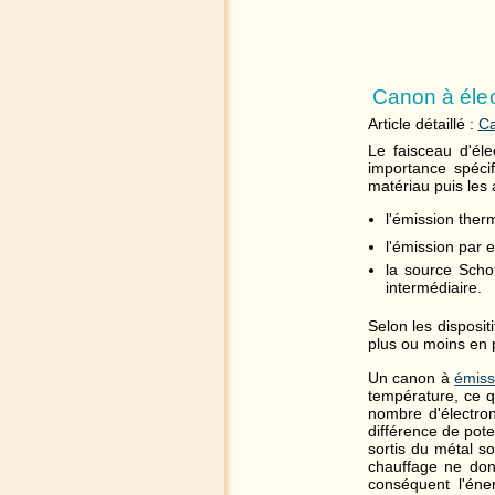
Canon à éle
Article détaillé :
Ca
Le faisceau d'él
importance spéci
matériau puis les a
l'émission ther
l'émission par 
la source Scho
intermédiaire.
Selon les disposit
plus ou moins en
Un canon à
émiss
température, ce qu
nombre d'électron
différence de pote
sortis du métal so
chauffage ne donn
conséquent l'éne