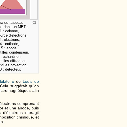
a du faisceau
ons dans un MET :
1 : colonne,
ource d'électrons,
3 : électrons,
4 : cathode,
5 : anode,
ntilles condenseur,
 : échantillon,
ntilles diffraction,
ntilles projection,
0 : détecteur.
ulatoire
de
Louis de
. Cela suggérait qu'on
ectromagnétiques afin
 électrons comprenant
rce et une anode, puis
u d'électrons interagit
mposition chimique, et
on.