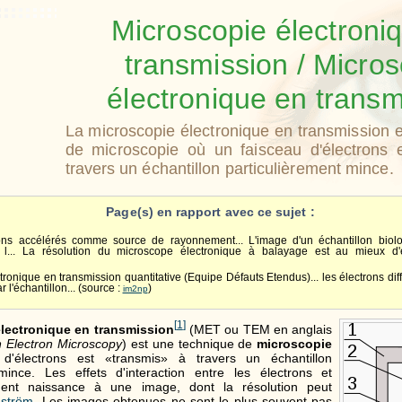
Microscopie électroni
transmission / Micro
électronique en transm
La microscopie électronique en transmission 
de microscopie où un faisceau d'électrons 
travers un échantillon particulièrement mince.
Page(s) en rapport avec ce sujet :
rons accélérés comme source de rayonnement... L'image d'un échantillon biol
 l... La résolution du microscope électronique à balayage est au mieux d'e
tronique en transmission quantitative (Equipe Défauts Etendus)... les électrons di
 l'échantillon... (source :
)
im2np
[
1
]
lectronique en transmission
(MET ou TEM en anglais
 Electron Microscopy
) est une technique de
microscopie
d'électrons est «transmis» à travers un échantillon
 mince. Les effets d'interaction entre les électrons et
nnent naissance à une image, dont la résolution peut
ström
. Les images obtenues ne sont le plus souvent pas