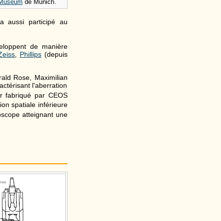
 Museum
de Munich.
 aussi participé au
veloppent de manière
Zeiss
,
Phillips
(depuis
rald Rose, Maximilian
ctérisant l'aberration
r fabriqué par CEOS
n spatiale inférieure
oscope atteignant une