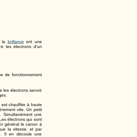
t la
brillance
ont une
re les électrons d'un
pe de fonctionnement
ue les électrons seront
ges.
 est chauffée à haute
èrement vite. Un petit
al. Simultanément une
Les électrons qui sont
 En général le canon à
ue la vitesse, et par
e. Il en découle une