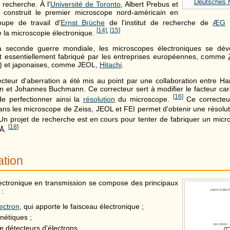
Deutsches
 recherche. À l'
Université de Toronto
, Albert Prebus et
construit le premier microscope nord-américain en
upe de travail d'
Ernst Brüche
de l'institut de recherche de
ÆG
a
[
14
]
,
[
15
]
la microscopie électronique.
a seconde guerre mondiale, les microscopes électroniques se dé
nt essentiellement fabriqué par les entreprises européennes, comme
I) et japonaises, comme JEOL,
Hitachi
.
cteur d'aberration a été mis au point par une collaboration entre Ha
n et Johannes Buchmann. Ce correcteur sert à modifier le facteur cara
[
16
]
e perfectionner ainsi la
résolution
du microscope.
Ce correcteu
s les microscope de Zeiss, JEOL et FEI permet d'obtenir une résolutio
n projet de recherche est en cours pour tenter de fabriquer un micr
[
18
]
 Å.
ation
ectronique en transmission se compose des principaux
 :
ectron
, qui apporte le faisceau électronique ;
nétiques ;
de détecteurs d'électrons.