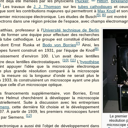
nt déjà été menées par les physiciens
Plücker
,
Hittorf
,
Birkeland
]
Les travaux de
J. J. Thomson
sur les
tubes cathodiques
et ceu
ique sont les contributions majeures qui permettront à
Max Knoll
et son
[
5
]
,
[
6
]
premier microscope électronique. Les études de Busch
ont montré 
électrons dans une région précise de l'espace, avec champs électromagn
tthias, professeur à l'
Université technique de Berlin
de former une équipe pour effectuer des recherches
e à tube cathodique. Le groupe est constitué d'étudiant
[
7
]
, dont Ernst Ruska et
Bodo von Borries
Ainsi, les
[
8
]
,
pes furent construit en 1931, par l'équipe de Knoll
ssement d'environ 100. L'un avait deux lentilles
[
10
]
,
[
11
]
re deux lentilles électrostatiques.
L'
hypothèse
nt appuyer l'idée que la microscopie électronique
ne plus grande résolution comparé à la microscopie
 la mesure où la longueur d'onde ne serait plus le
En 1933, ils construisirent un microscope ayant une plus
 que celle d'un microscope optique.
es financements supplémentaire, von Borries, Ernst
re Helmut cherchèrent à développer la microscopie
striellement. Suite à discussion avec les entreprises
emens
, cette dernière fût choisie et le développement
. À partir de 1939, les premiers microscopes furent
[
12
]
Le premie
e par Siemens.
résolution 
microscope o
ectronique a aussi été l'objet de développement dans