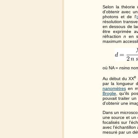
Selon la théorie 
d'obtenir avec u
photons et de l'
résolution transv
en dessous de laq
être exprimée av
réfraction
n
en so
maximum accessi
où NA =
n
sinα
no
e
Au début du XX
par la longueur 
nanomètres
en me
Broglie
, qu'ils po
pouvait traiter u
d'obtenir une imag
Dans un microscop
une source et un 
focalisés sur l'éc
avec l'échantillon
mesuré par un déte