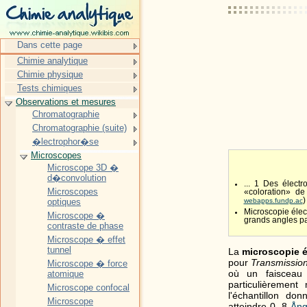
Dans cette page
Chimie analytique
Chimie physique
Tests chimiques
Observations et mesures
Chromatographie
Chromatographie (suite)
�lectrophor�se
Microscopes
Microscope 3D �
d�convolution
... 1 Des élect
Microscopes
«coloration» de
)
optiques
webapps.fundp.ac
Microscopie élec
Microscope �
grands angles par
contraste de phase
Microscope � effet
tunnel
La
microscopie é
pour
Transmission
Microscope � force
où un faisceau 
atomique
particulièrement
Microscope confocal
l'échantillon do
Microscope
atteindre 0, 8
Ång