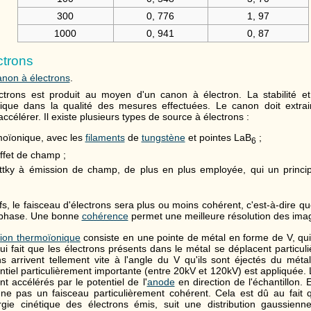
300
0, 776
1, 97
1000
0, 941
0, 87
ctrons
non à électrons
.
ectrons est produit au moyen d'un canon à électron. La stabilité e
fique dans la qualité des mesures effectuées. Le canon doit extrai
ccélérer. Il existe plusieurs types de source à électrons :
moïonique, avec les
filaments
de
tungstène
et pointes LaB
;
6
effet de champ ;
ttky à émission de champ, de plus en plus employée, qui un princi
ifs, le faisceau d'électrons sera plus ou moins cohérent, c'est-à-dire q
 phase. Une bonne
cohérence
permet une meilleure résolution des ima
ion thermoïonique
consiste en une pointe de métal en forme de V, qui
i fait que les électrons présents dans le métal se déplacent particuli
s arrivent tellement vite à l'angle du V qu'ils sont éjectés du mét
ntiel particulièrement importante (entre 20kV et 120kV) est appliquée. 
nt accélérés par le potentiel de l'
anode
en direction de l'échantillon.
e pas un faisceau particulièrement cohérent. Cela est dû au fait q
rgie cinétique des électrons émis, suit une distribution gaussienn