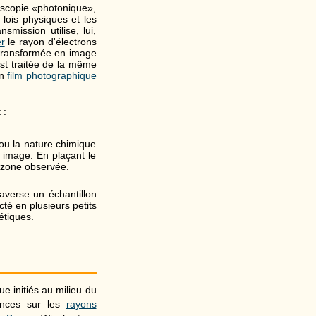
oscopie «photonique»,
 lois physiques et les
smission utilise, lui,
er
le rayon d'électrons
 transformée en image
st traitée de la même
un
film photographique
 :
é ou la nature chimique
 image. En plaçant le
 zone observée.
averse un échantillon
acté en plusieurs petits
étiques.
e initiés au milieu du
ences sur les
rayons