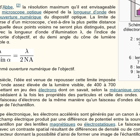
[
2
]
d'
Abbe
,
la résolution maximum qu'il est envisageable
n
microscope optique
dépend de la
longueur d'onde
des
ouverture numérique
du dispositif optique. La limite de
erse
d
d'un microscope, c'est-à-dire la plus petite distance
Schém
uelle deux points voisins ne seront plus distingués, peut
d'électr
ec la longueur d'onde d'illumination
λ
, de l'indice de
rtie d'objectif, et du demi angle du cône de lumière
2 : s
ble
α
.
6 : le
7
8 : le
mmé
ouverture numérique
de l'objectif.
9 : le
1
siècle, l'idée est venue de repousser cette limite imposée
d'onde assez élevée de la lumière visible, de 400 à 700
ttant en jeu des
électrons
dont on savait, selon la
mécanique ond
ssédaient à la fois les propriétés des particules et celle des ondes
n faisceau d'électrons de la même manière qu'un faisceau d'ondes él
e de l'échantillon.
e électronique, les électrons accélérés sont générés par un canon à
champ électrique produit par une différence de potentiel entre la sou
hantillon par des lentilles
magnétiques
ou
électrostatiques
. Le faiscea
 avec un contraste spatial résultant de différences de densité ou de co
cteur donnant la possibilité d'ainsi de former une image de l'échantill