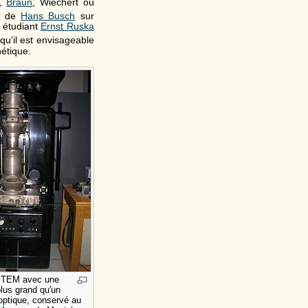
,
Braun
, Wiechert ou
x de
Hans Busch
sur
 étudiant
Ernst Ruska
qu'il est envisageable
étique.
r TEM avec une
plus grand qu'un
ptique, conservé au