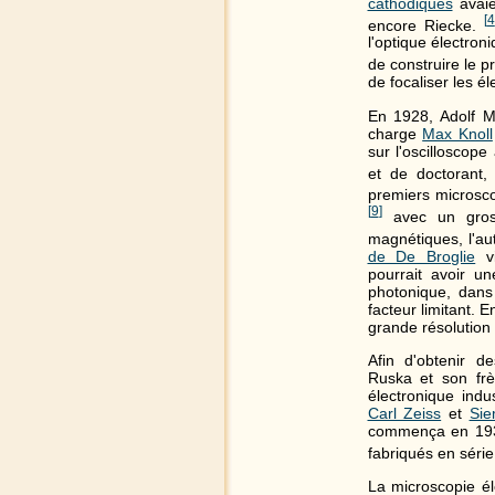
cathodiques
avaie
[
4
encore Riecke.
l'optique électron
de construire le 
de focaliser les 
En 1928, Adolf Ma
charge
Max Knoll
sur l'oscilloscop
et de doctorant
premiers microsco
[
9
]
avec un grossi
magnétiques, l'aut
de De Broglie
vi
pourrait avoir u
photonique, dans
facteur limitant. 
grande résolution
Afin d'obtenir d
Ruska et son frè
électronique indu
Carl Zeiss
et
Si
commença en 1937
fabriqués en séri
La microscopie él