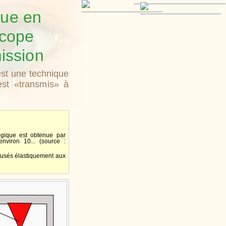
que en
scope
ission
est une technique
est «transmis» à
ogique est obtenue par
nviron 10... (source :
ffusés élastiquement aux