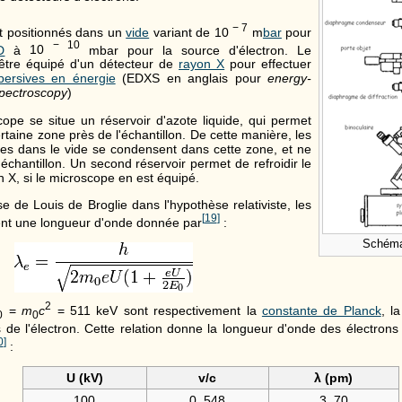
− 7
t positionnés dans un
vide
variant de
10
m
bar
pour
− 10
D
à
10
mbar pour la source d'électron. Le
être équipé d'un détecteur de
rayon X
pour effectuer
persives en énergie
(EDXS en anglais pour
energy-
spectroscopy
)
ope se situe un réservoir d'azote liquide, qui permet
ertaine zone près de l'échantillon. De cette manière, les
es dans le vide se condensent dans cette zone, et ne
échantillon. Un second réservoir permet de refroidir le
 X, si le microscope en est équipé.
e de Louis de Broglie dans l'hypothèse relativiste, les
[
19
]
ent une longueur d'onde donnée par
:
Schéma
2
=
m
c
= 511 keV
sont respectivement la
constante de Planck
, l
0
0
 de l'électron. Cette relation donne la longueur d'onde des électrons 
0
]
:
U (kV)
v/c
λ
(pm)
100
0, 548
3, 70