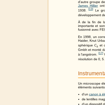
d'autre groupe de
James Hillier
ont 
[
13
]
1938.
Le gro
développement de 
À de la fin de l
importante et so
fusionné avec FE
En 1998, un corre
Haider, Knut Urba
sphérique
C
et d
s
Gmbh et monté dan
[
17
]
à l'angstrom.
U
résolution de 0, 5
Instrument
Un microscope él
éléments suivants
d'un
canon à él
de lentilles mag
d'un dispositif 