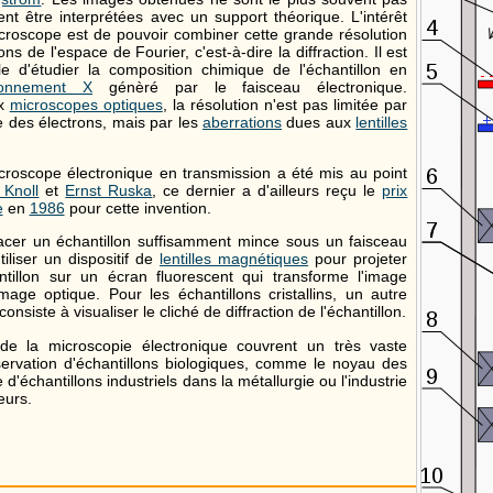
vent être interprétées avec un support théorique. L'intérêt
icroscope est de pouvoir combiner cette grande résolution
ns de l'espace de Fourier, c'est-à-dire la diffraction. Il est
e d'étudier la composition chimique de l'échantillon en
yonnement X
génèré par le faisceau électronique.
ux
microscopes optiques
, la résolution n'est pas limitée par
e des électrons, mais par les
aberrations
dues aux
lentilles
croscope électronique en transmission a été mis au point
Knoll
et
Ernst Ruska
, ce dernier a d'ailleurs reçu le
prix
e
en
1986
pour cette invention.
lacer un échantillon suffisamment mince sous un faisceau
tiliser un dispositif de
lentilles magnétiques
pour projeter
ntillon sur un écran fluorescent qui transforme l'image
mage optique. Pour les échantillons cristallins, un autre
consiste à visualiser le cliché de diffraction de l'échantillon.
 de la microscopie électronique couvrent un très vaste
ervation d'échantillons biologiques, comme le noyau des
e d'échantillons industriels dans la métallurgie ou l'industrie
eurs.