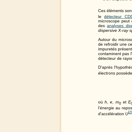
Ces éléments son
le
détecteur CD
microscope peut 
des
analyses dis
dispersive X-ray 
Autour du microsc
de refroidir une c
impuretés présent
contaminent pas l'
détecteur de rayon
D'après l'hypothès
électrons possèd
où
h
,
e
,
m
et
E
0
l'énergie au repos
[
2
d'accélération
U