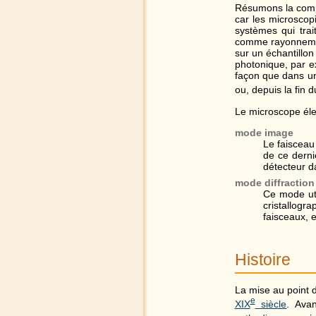
Résumons la compa
car les microscop
systèmes qui trait
comme rayonnem
sur un échantillo
photonique, par e
façon que dans un
ou, depuis la fin 
Le microscope éle
mode image
Le faisceau 
de ce derni
détecteur d
mode diffractio
Ce mode uti
cristallogr
faisceaux, 
Histoire
La mise au point d
e
XIX
siècle
. Ava