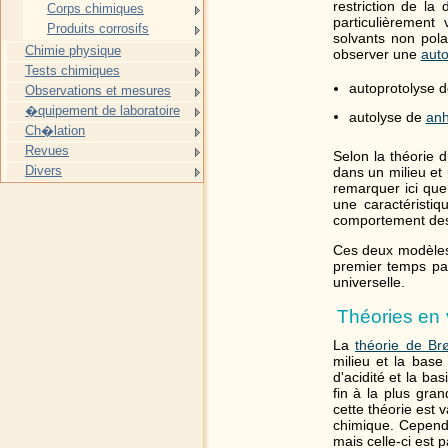
restriction de la
Corps chimiques
particulièremen
Produits corrosifs
solvants non pola
Chimie physique
observer une
auto
Tests chimiques
autoprotolyse 
Observations et mesures
�quipement de laboratoire
autolyse de
anh
Ch�lation
Revues
Selon la théorie 
Divers
dans un milieu et
remarquer ici que 
une caractéristi
comportement des 
Ces deux modèles,
premier temps pa
universelle.
Théories en 
La
théorie de Br
milieu et la bas
d'acidité et la ba
fin à la plus gra
cette théorie est
chimique. Cepend
mais celle-ci est 