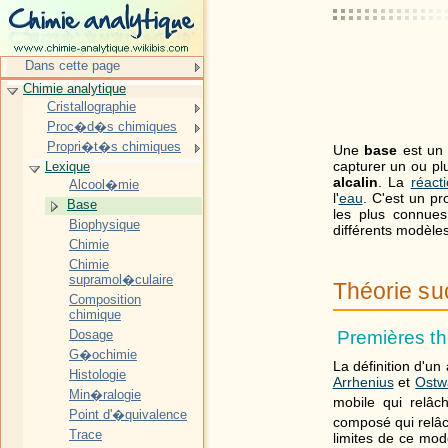
Dans cette page
Chimie analytique
Cristallographie
Proc�d�s chimiques
Propri�t�s chimiques
Une
base
est un 
capturer un ou pl
Lexique
alcalin
. La
réact
Alcool�mie
l'
eau
. C'est un pr
Base
les plus connue
Biophysique
différents modèle
Chimie
Chimie
supramol�culaire
Théorie su
Composition
chimique
Dosage
Premières th
G�ochimie
La définition d'un
Histologie
Arrhenius
et
Ostw
Min�ralogie
mobile qui relâc
Point d'�quivalence
composé qui relâ
Trace
limites de ce mod