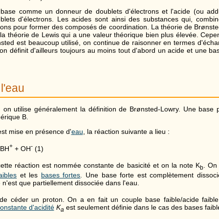
e base comme un donneur de doublets d'électrons et l'acide (ou ad
blets d'électrons. Les acides sont ainsi des substances qui, combi
rons pour former des composés de coordination. La théorie de Brønsted
la théorie de Lewis qui a une valeur théorique bien plus élevée. Cepen
sted est beaucoup utilisé, on continue de raisonner en termes d'éch
, on définit d'ailleurs toujours au moins tout d'abord un acide et une b
l'eau
 on utilise généralement la définition de Brønsted-Lowry. Une base 
érique B.
st mise en présence d'
eau
, la réaction suivante a lieu :
+
-
 BH
+ OH
(1)
ette réaction est nommée constante de basicité et on la note K
. On 
b
aibles
et les
bases fortes
. Une base forte est complètement dissoci
 n'est que partiellement dissociée dans l'eau.
e céder un proton. On a en fait un couple base faible/acide faibl
onstante d'acidité
K
est seulement définie dans le cas des bases faible
a