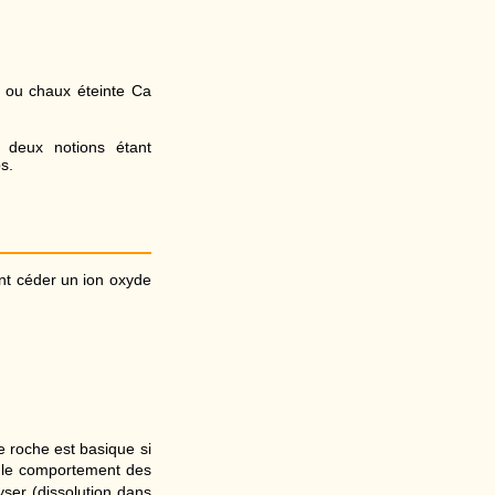
 ou chaux éteinte Ca
s deux notions étant
s.
ant céder un ion oxyde
e roche est basique si
s le comportement des
yser (dissolution dans