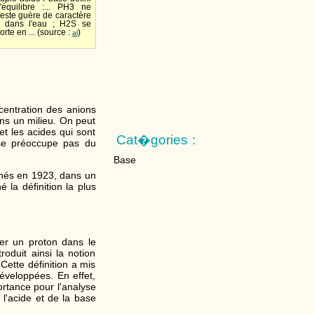
'équilibre :... PH3 ne
este guère de caractère
e dans l'eau ; H2S se
rte en ... (source :
)
al
centration des anions
ns un milieu. On peut
et les acides qui sont
Cat�gories :
 se préoccupe pas du
Base
nnés en 1923, dans un
 la définition la plus
er un proton dans le
oduit ainsi la notion
Cette définition a mis
éveloppées. En effet,
ortance pour l'analyse
l'acide et de la base