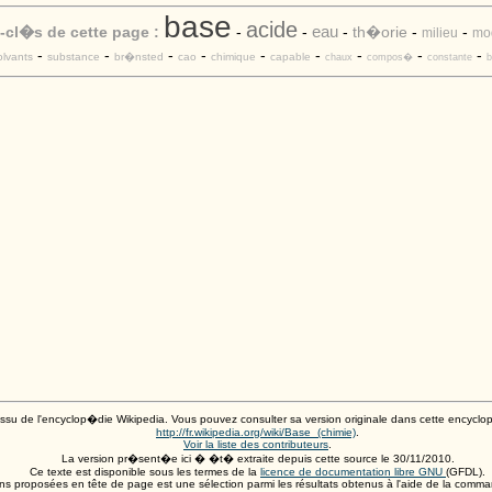
base
acide
eau
-cl�s de cette page :
-
-
-
th�orie
-
-
milieu
mo
-
-
-
-
-
-
-
-
-
olvants
substance
br�nsted
cao
chimique
capable
chaux
compos�
constante
b
 issu de l'encyclop�die Wikipedia. Vous pouvez consulter sa version originale dans cette encycl
http://fr.wikipedia.org/wiki/Base_(chimie)
.
Voir la liste des contributeurs
.
La version pr�sent�e ici � �t� extraite depuis cette source le
30/11/2010
.
Ce texte est disponible sous les termes de la
licence de documentation libre GNU
(GFDL).
ions proposées en tête de page est une sélection parmi les résultats obtenus à l'aide de la comm