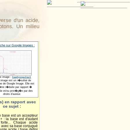
verse d'un acide,
otons. Un milieu
che sur Google Images :
e image :
freephysique.free.fr
 image est un r�sultat de
he de Google Image. Elle est
tre r�duite par rapport �
nale et/ou prot�g�e par des
droits d'auteur.
s) en rapport avec
ce sujet :
ne base est un accepteur
+ : la base est d'autant
 forte... Chaque acide
 avec sa base conjugué
uple acide / base défini