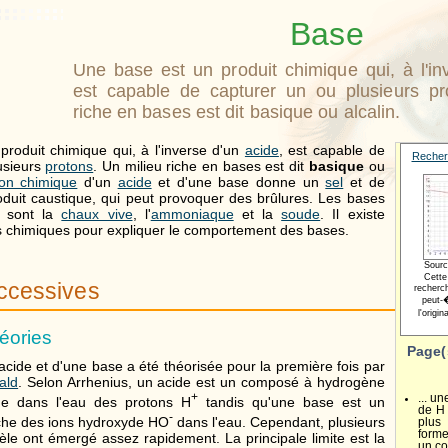
Base
Une base est un produit chimique qui, à l'in
est capable de capturer un ou plusieurs pr
riche en bases est dit basique ou alcalin.
produit chimique qui, à l'inverse d'un
acide
, est capable de
Recher
usieurs
protons
. Un milieu riche en bases est dit
basique
ou
ion chimique
d'un
acide
et d'une base donne un
sel
et de
oduit caustique, qui peut provoquer des brûlures. Les bases
s sont la
chaux vive
, l'
ammoniaque
et la
soude
. Il existe
s chimiques pour expliquer le comportement des bases.
Sourc
Cette
ccessives
recherc
peut-�
l'origi
éories
Page(
 acide et d'une base a été théorisée pour la première fois par
ald
. Selon Arrhenius, un acide est un composé à hydrogène
+
... u
he dans l'eau des protons H
tandis qu'une base est un
de H 
-
che des ions hydroxyde HO
dans l'eau. Cependant, plusieurs
plus
forme
èle ont émergé assez rapidement. La principale limite est la
un co