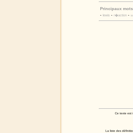
Principaux mots
-
-
-
lewis
r�action
s
Ce texte est
La liste des définit