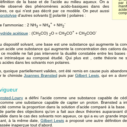
 définition de la base et de l'acide au milieu aqueux. On a
par l
t vite observé des phénomènes acido-basiques dans des
manif
acid
ires, ce qui n'est pas décrit par ce modèle. On peut aussi
compo
protolyse
d'autres solvants [[ polarité | polaires :
+
-
de l'ammoniac : 2 NH
= NH
+ NH
3
4
2
+
-
ydride acétique
: (CH
CO)
O = CH
CO
+ CH
COO
3
2
3
3
du dispositif solvant, une base est une substance qui augmente la con
 un acide une substance qui augmente la concentration des cations da
ce modèle ne fait pas intervenir la dualité constatée entre les bases 
que intrinsèque au composé étudié. Qui plus est , cette théorie ne
acides dans les solvants non polaires.
 quoique partiellement valides, ont été remis en cause puis abando
r le chimiste
Joannes Brønsted
puis par
Gilbert Lewis
, qui en a donné
vigueur
ønsted-Lowry
a défini l'acide comme une substance capable de céd
e comme une substance capable de capter un proton. Brønsted a intr
sicité comme la proportion dans la solution d'acide comparé à la base. 
nde partie des objections qu'on a fait aux deux théories auparavant d
 valide dans le cas des solvants non aqueux, ce qui a eu un grande imp
ant, à la même date,
Gilbert Lewis
a proposé une autre définition de 
passée inaperçue tout d'abord.