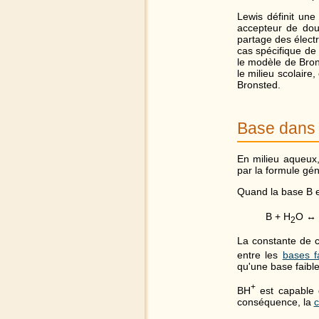
Lewis définit un
accepteur de dou
partage des élect
cas spécifique de 
le modèle de Bron
le milieu scolaire
Bronsted.
Base dans 
En milieu aqueux,
par la formule gén
Quand la base B e
B + H
O ↔
2
La constante de c
entre les
bases f
qu'une base faible
+
BH
est capable d
conséquence, la
c