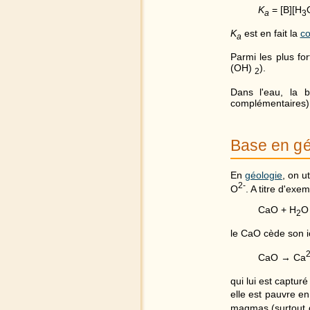
K
= [B][H
a
3
K
est en fait la
co
a
Parmi les plus fo
(OH)
).
2
Dans l'eau, la 
complémentaires).
Base en gé
En
géologie
, on u
2-
O
. A titre d'exe
CaO + H
O
2
le CaO cède son 
CaO → Ca
qui lui est capturé
elle est pauvre en
magmas (surtout da