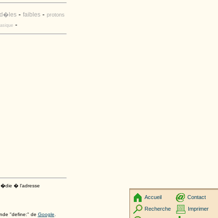
-
-
d�les
faibles
protons
-
asique
op�die � l'adresse
Accueil
Contact
Recherche
Imprimer
ande "define:" de
Google
.