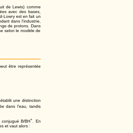
duit de Lewis) comme
nées avec des bases,
-Lowry est en fait un
dant dans l'industrie,
ange de protons. Dans
ase selon le modèle de
peut être représentée
établit une distinction
ée dans l'eau, tandis
+
e conjugué B/BH
. En
s et vaut alors :