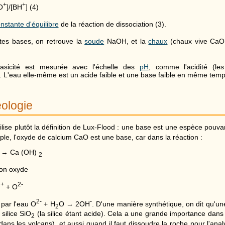
+
+
O
]/[BH
] (4)
nstante d'équilibre
de la réaction de dissociation (3).
rtes bases, on retrouve la
soude
NaOH, et la
chaux
(chaux vive CaO
basicité est mesurée avec l'échelle des
pH
, comme l'acidité (le
 L'eau elle-même est un acide faible et une base faible en même temp
ologie
tilise plutôt la définition de Lux-Flood : une base est une espèce pouv
mple, l'oxyde de calcium CaO est une base, car dans la réaction :
 → Ca (OH)
2
ion oxyde
2+
2-
+ O
2-
-
 par l'eau O
+ H
O → 2OH
. D'une manière synthétique, on dit qu'un
2
 silice SiO
(la silice étant acide). Cela a une grande importance dan
2
ns les volcans), et aussi quand il faut dissoudre la roche pour l'anal