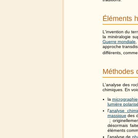
Éléments h
L'invention du te
la minéralogie su
Guerre mondiale
,
approche transdis
différents, comme
Méthodes 
L'analyse des roc
chimiques. En voi
la
micrographie
lumière polaris
l'
analyse chim
massique
des d
; originelleme
désormais fai
éléments comme
l'analyse de
ph