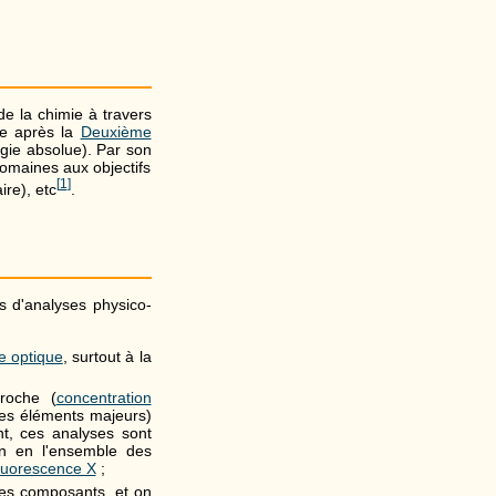
de la chimie à travers
ère après la
Deuxième
gie absolue). Par son
domaines aux objectifs
[
1
]
ire), etc
.
s d'analyses physico-
e optique
, surtout à la
roche (
concentration
es éléments majeurs)
t, ces analyses sont
on en l'ensemble des
fluorescence X
;
s composants, et on