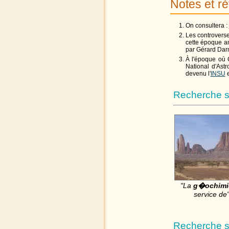
Notes et r
On consultera :
Les controverse
cette époque an
par Gérard Dar
À l'époque où C
National d'Ast
devenu l'
INSU
e
Recherche s
"La
g�ochimi
service de
Recherche su