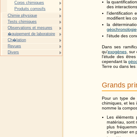
la quantificatio
Corps chimiques
des interaction
Produits corrosifs
l'identificatio
Chimie physique
modifient les 
Tests chimiques
la déterminati
Observations et mesures
géochronologie
�quipement de laboratoire
l'étude des con
Ch�lation
Revues
Dans ses ramific
qu'
exogènes
, sur
Divers
l'étude des être
cependant la
géoc
Terre ou dans les 
Grands pri
Pour un type de 
chimiques, et les 
nomme la composit
Les éléments 
matériau, sont 
plus fréquemm
s'organiser en 