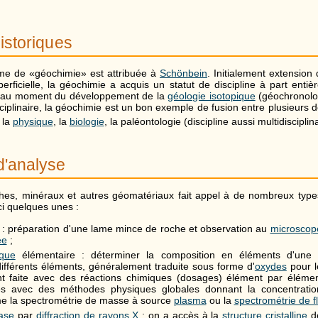
istoriques
rme de «géochimie» est attribuée à
Schönbein
. Initialement extension 
perficielle, la géochimie a acquis un statut de discipline à part enti
 au moment du développement de la
géologie isotopique
(géochronolo
ciplinaire, la géochimie est un bon exemple de fusion entre plusieurs 
 la
physique
, la
biologie
, la paléontologie (discipline aussi multidisciplina
d'analyse
hes, minéraux et autres géomatériaux fait appel à de nombreux type
ci quelques unes :
: préparation d'une lame mince de roche et observation au
microscop
ée
;
ique
élémentaire : déterminer la composition en éléments d'une 
ifférents éléments, généralement traduite sous forme d'
oxydes
pour l
nt faite avec des réactions chimiques (dosages) élément par élémen
tes avec des méthodes physiques globales donnant la concentrati
 la spectrométrie de masse à source
plasma
ou la
spectrométrie de 
ase
par
diffraction de rayons X
: on a accès à la
structure cristalline
de