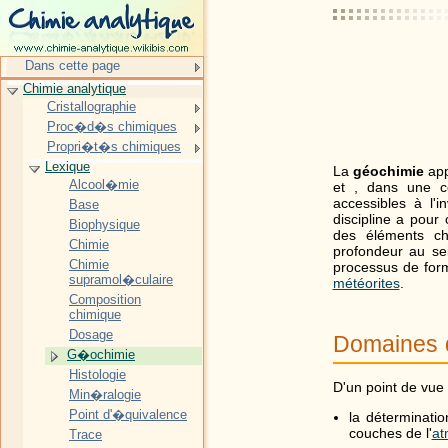
Dans cette page
Chimie analytique
Cristallographie
Proc�d�s chimiques
Propri�t�s chimiques
Lexique
La
géochimie
app
Alcool�mie
et , dans une ce
accessibles à l'i
Base
discipline a pour 
Biophysique
des éléments ch
Chimie
profondeur au se
Chimie
processus de forma
supramol�culaire
météorites
.
Composition
chimique
Dosage
Domaines d
G�ochimie
Histologie
D'un point de vue a
Min�ralogie
Point d'�quivalence
la déterminati
couches de l'
at
Trace