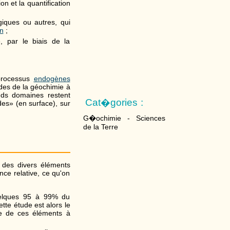
ion et la quantification
giques ou autres, qui
on
;
, par le biais de la
 processus
endogènes
odes de la géochimie à
nds domaines restent
Cat�gories :
des» (en surface), sur
G�ochimie - Sciences
de la Terre
 des divers éléments
nce relative, ce qu'on
uelques 95 à 99% du
ette étude est alors le
ce de ces éléments à