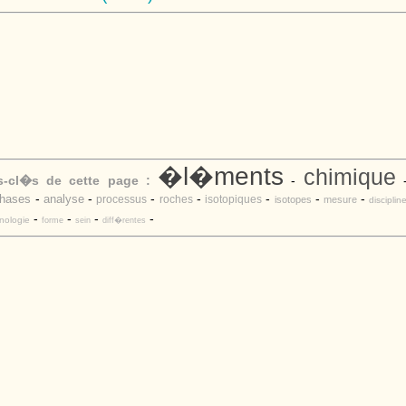
�l�ments
chimique
s-cl�s de cette page :
-
-
-
-
-
-
-
-
hases
analyse
processus
roches
isotopiques
isotopes
mesure
disciplin
-
-
-
-
ologie
forme
sein
diff�rentes