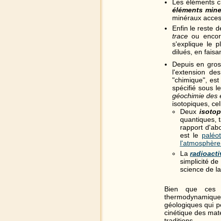
Les éléments c
éléments min
minéraux acces
Enfin le reste 
trace
ou enco
s'explique le 
dilués, en faisa
Depuis en gros
l'extension d
"chimique", es
spécifié sous 
géochimie des 
isotopiques, cel
Deux
isotop
quantiques, t
rapport d'ab
est le
paléo
l'atmosphère 
La
radioacti
simplicité de
science de la
Bien que ces p
thermodynamique,
géologiques qui p
cinétique des mat
traditions.