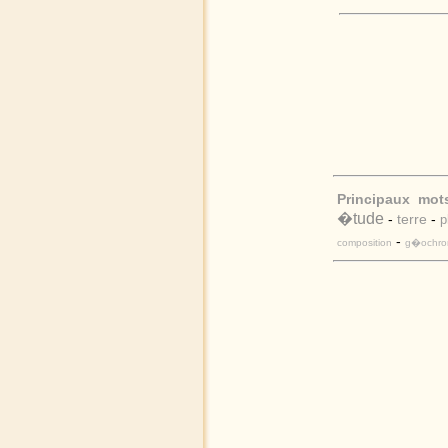
Principaux mot
�tude
-
terre
-
p
-
composition
g�ochron