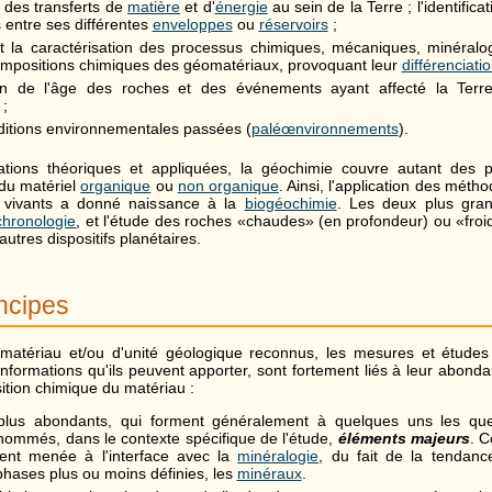
n des transferts de
matière
et d'
énergie
au sein de la Terre ; l'identificat
s entre ses différentes
enveloppes
ou
réservoirs
;
n et la caractérisation des processus chimiques, mécaniques, minéralo
compositions chimiques des géomatériaux, provoquant leur
différenciati
on de l'âge des roches et des événements ayant affecté la Terre
;
ditions environnementales passées (
paléœnvironnements
).
ations théoriques et appliquées, la géochimie couvre autant des
 du matériel
organique
ou
non organique
. Ainsi, l'application des méth
s vivants a donné naissance à la
biogéochimie
. Les deux plus gra
hronologie
, et l'étude des roches «chaudes» (en profondeur) ou «froi
autres dispositifs planétaires.
ncipes
matériau et/ou d'unité géologique reconnus, les mesures et études
informations qu'ils peuvent apporter, sont fortement liés à leur abonda
ion chimique du matériau :
plus abondants, qui forment généralement à quelques uns les q
nommés, dans le contexte spécifique de l'étude,
éléments majeurs
. C
ent menée à l'interface avec la
minéralogie
, du fait de la tendan
phases plus ou moins définies, les
minéraux
.