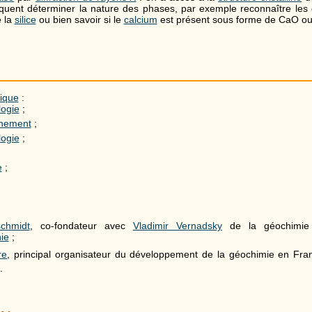
quent déterminer la nature des phases, par exemple reconnaître les 
e la
silice
ou bien savoir si le
calcium
est présent sous forme de CaO o
ique
:
logie
;
nement
;
ogie
;
e
;
schmidt
, co-fondateur avec
Vladimir Vernadsky
de la géochimie
hie
;
re
, principal organisateur du développement de la géochimie en Fra
.