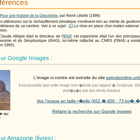
éférences
Pour une histoire de la Géochimie
, par René Létolle (1996)
s ultérieures sur le réchauffement climatique n'enlèvent rien au mérite de gestion
térieure de sa carrière. Voir à ce sujet :
[1]
La mise en place d'un institut nationa
mon.
laude Allègre était le directeur de l'
IPGP
, cet organisme était l'un des principau
ronomie et de Géophysique (
INAG
), lui-même rattaché au CNRS (l'INAG a existé
n 1985).
ur Google Images :
L'image ci-contre est extraite du site
petroleonline.unb
Il est possible que cette image soit r�duite par rapport � l'originale. El
prot�g�e par des droits d'auteur.
Voir l'image en taille r�elle (652 � 600 - 73 ko�-�
Refaire la recherche sur Google Images
e
au
"
r Amazone (livres) :