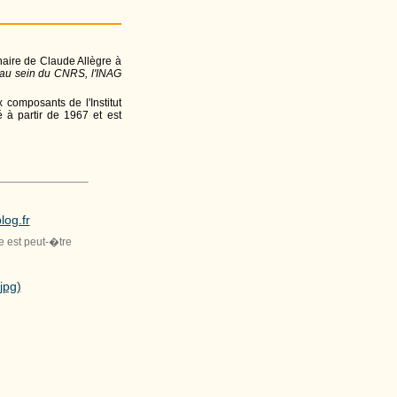
naire de Claude Allègre à
l au sein du CNRS, l'INAG
x composants de l'Institut
 à partir de 1967 et est
log.fr
le est peut-�tre
jpg)