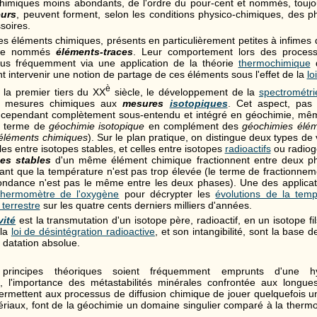
himiques moins abondants, de l'ordre du pour-cent et nommés, toujo
eurs
, peuvent forment, selon les conditions physico-chimiques, des 
soires.
des éléments chimiques, présents en particulièrement petites à infimes 
re nommés
éléments-traces
. Leur comportement lors des processu
plus fréquemment via une application de la théorie
thermochimique
d
nt intervenir une notion de partage de ces éléments sous l'effet de la
lo
è
 la premier tiers du XX
siècle, le développement de la
spectrométr
es mesures chimiques aux
mesures
isotopiques
. Cet aspect, pas
t cependant complètement sous-entendu et intégré en géochimie, même
le terme de
géochimie isotopique
en complément des
géochimies élém
éléments chimiques
). Sur le plan pratique, on distingue deux types de 
les entre isotopes stables, et celles entre isotopes
radioactifs
ou radiog
es stables
d'un même élément chimique fractionnent entre deux phas
ant que la température n'est pas trop élevée (le terme de fractionnem
ondance n'est pas le même entre les deux phases). Une des applicati
thermomètre de l'oxygène
pour décrypter les
évolutions de la te
terrestre
sur les quatre cents derniers milliers d'années.
vité
est la transmutation d'un isotope père, radioactif, en un isotope fil
 la
loi de désintégration radioactive
, et son intangibilité, sont la base d
 datation absolue.
rincipes théoriques soient fréquemment emprunts d'une hyp
 l'importance des métastabilités minérales confrontée aux longu
ermettent aux processus de diffusion chimique de jouer quelquefois un
ériaux, font de la géochimie un domaine singulier comparé à la thermo