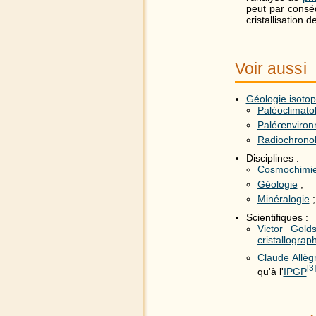
peut par consé
cristallisation d
Voir aussi
Géologie isotop
Paléoclimato
Paléœnviron
Radiochronol
Disciplines :
Cosmochimi
Géologie
;
Minéralogie
;
Scientifiques :
Victor Gold
cristallograp
Claude Allèg
[
3
]
qu'à l'
IPGP