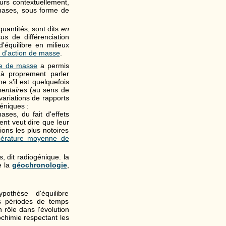
urs contextuellement,
phases, sous forme de
quantités, sont dits
en
s de différenciation
'équilibre en milieux
i d'action de masse
.
ie de masse
a permis
 à proprement parler
 s'il est quelquefois
entaires
(au sens de
variations de rapports
éniques :
es, du fait d'effets
ent veut dire que leur
ons les plus notoires
mpérature moyenne de
s, dit radiogénique. la
e la
géochronologie
,
othèse d'équilibre
es périodes de temps
 rôle dans l'évolution
chimie respectant les