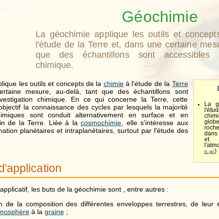
Géochimie
La géochimie applique les outils et concept
l'étude de la Terre et, dans une certaine mesu
que des échantillons sont accessibles à 
chimique.
lique les outils et concepts de la
chimie
à l'étude de la
Terre
rtaine mesure, au-delà, tant que des échantillons sont
nvestigation chimique. En ce qui concerne la Terre, cette
La g
objectif la connaissance des cycles par lesquels la majorité
l'é
imiques sont conduit alternativement en surface et en
chim
in de la Terre. Liée à la
cosmochimie
, elle s'intéresse aux
glob
roch
tion planétaires et intraplanétaires, surtout par l'étude des
dans 
et 
l'atm
)
ic.gc
'application
pplicatif, les buts de la géochimie sont , entre autres :
on de la composition des différentes enveloppes terrestres, de leur 
mosphère
à la
graine
;