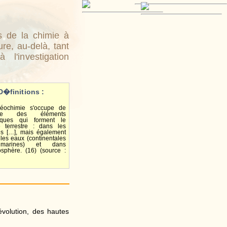
s de la chimie à
re, au-delà, tant
l'investigation
D�finitions :
éochimie s'occupe de
tude des éléments
iques qui forment le
e terrestre : dans les
es […], mais également
les eaux (continentales
marines) et dans
osphère. (16) (source :
évolution, des hautes