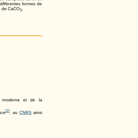
différentes formes de
u de CaCO
.
3
 moderne et de la
[
2
]
nce
, au
CNRS
ainsi