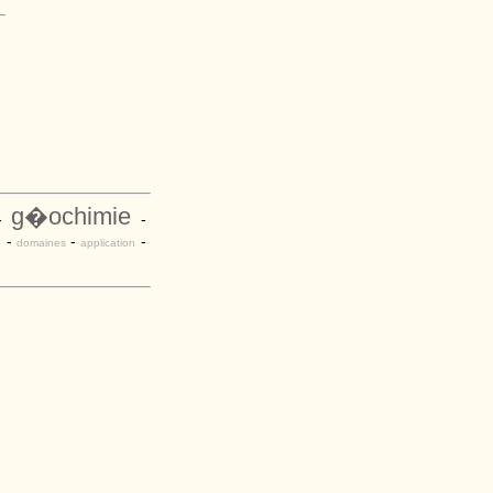
g�ochimie
-
-
-
-
-
e
domaines
application